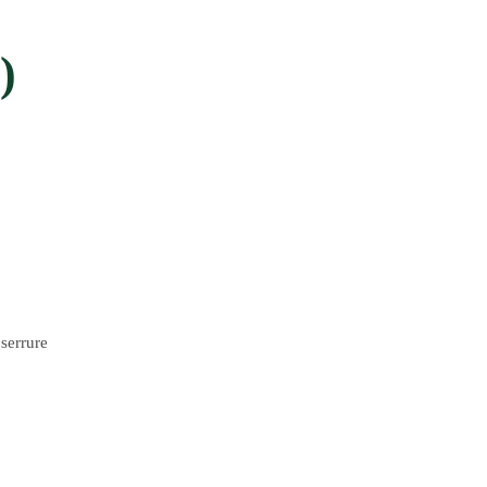
​
serrure​