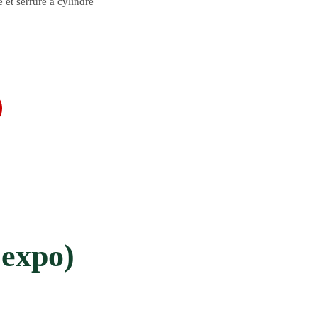
 et serrure à cylindre
’expo)