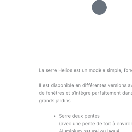
H
m
-
p
h
o
n
e
La serre Helios est un modèle simple, fonc
Il est disponible en différentes versions 
de fenêtres et s’intègre parfaitement da
grands jardins
.
Serre deux pentes
(avec une pente de toit à enviro
Aluminium naturel ou laqué.