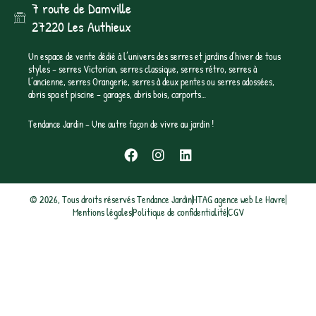
7 route de Damville
27220 Les Authieux
Un espace de vente dédié à l’univers des serres et jardins d’hiver de tous
styles – serres Victorian, serres classique, serres rétro, serres à
l’ancienne, serres Orangerie, serres à deux pentes ou serres adossées,
abris spa et piscine – garages, abris bois, carports…
Tendance Jardin – Une autre façon de vivre au jardin !
F
I
L
a
n
i
c
s
n
e
t
k
© 2026, Tous droits réservés Tendance Jardin
HTAG agence web Le Havre
b
a
e
Mentions légales
Politique de confidentialité
CGV
o
g
d
o
r
i
k
a
n
m