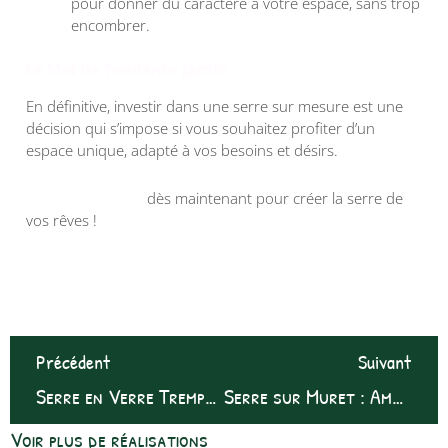
pour donner du caractère à votre espace, sans trop
encombrer.
Le Mot de Tendance Jardin
En définitive, investir dans une serre sur mesure est une
décision qui s’impose si vous souhaitez profiter d’un
espace unique, adapté à vos besoins et désirs.
Contactez-nous
dès maintenant pour créer la serre de
vos rêves !
Précédent
Suivant
Serre en Verre Trempé : Robustesse et Élégance
Serre sur Muret : Aménager votre Jardin avec Style
Voir plus de réalisations