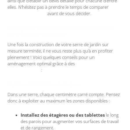
ainsi que d’établir un devis détaillé pour chacune d’entre
elles. N’hésitez pas à prendre le temps de comparer
nos
différentes offres
avant de vous décider.
Astuces pour optimiser l’aménagement de votre
serre de jardin sur mesure
Une fois la construction de votre serre de jardin sur
mesure terminée, il ne vous reste plus qu’à en profiter
pleinement ! Voici quelques conseils pour un
aménagement optimal grâce à des
accessoires pour
serre de jardin
:
Optimisez l’utilisation de l’espace
Dans une serre, chaque centimètre carré compte. Pensez
donc à exploiter au maximum les zones disponibles :
Installez des étagères ou des tablettes
le long
des parois pour augmenter vos surfaces de travail
et de rangement.