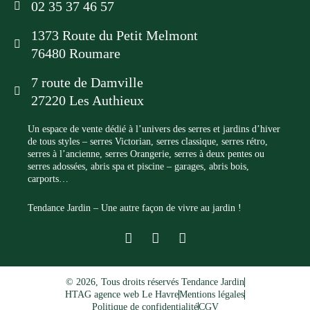
02 35 37 46 57
1373 Route du Petit Melmont
76480 Roumare
7 route de Damville
27220 Les Authieux
Un espace de vente dédié à l’univers des serres et jardins d’hiver
de tous styles – serres Victorian, serres classique, serres rétro,
serres à l’ancienne, serres Orangerie, serres à deux pentes ou
serres adossées, abris spa et piscine – garages, abris bois,
carports…
Tendance Jardin – Une autre façon de vivre au jardin !
F
I
L
a
n
i
c
s
n
e
t
k
© 2026, Tous droits réservés Tendance Jardin
b
a
e
HTAG agence web Le Havre
Mentions légales
o
g
d
Politique de confidentialité
CGV