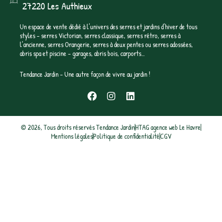
27220 Les Authieux
Un espace de vente dédié à l’univers des serres et jardins d’hiver de tous
styles – serres Victorian, serres classique, serres rétro, serres à
l’ancienne, serres Orangerie, serres à deux pentes ou serres adossées,
abris spa et piscine – garages, abris bois, carports…
Tendance Jardin – Une autre façon de vivre au jardin !
F
I
L
a
n
i
c
s
n
e
t
k
© 2026, Tous droits réservés Tendance Jardin
HTAG agence web Le Havre
b
a
e
Mentions légales
Politique de confidentialité
CGV
o
g
d
o
r
i
k
a
n
m