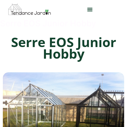
Aller
au
contenu
Serre EOS Junior Hobby
Serre EOS Junior
Hobby