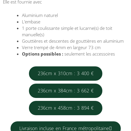
Elle est fournie avec
Aluminium naturel
L’embase
1 porte coulissante simple et lucarne(s) de toit
manuelle(s)
Gouttières et descentes de gouttières en aluminium
Verre trempé de 4mm en largeur 73 cm
Options possibles :
seulement les accessoires
236cm x 310cm : 3 400 €
236cm x 384cm : 3 662 €
236cm x 458cm : 3 894 €
Livraison incluse en France métropolitaine