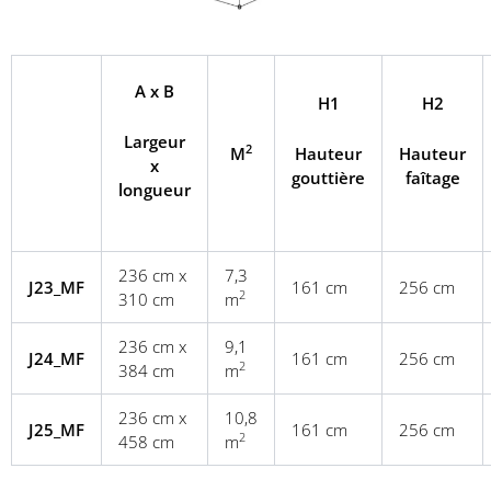
A
x
B
H1
H2
Largeur
2
M
Hauteur
Hauteur
x
gouttière
faîtage
longueur
236 cm x
7,3
J23_MF
161 cm
256 cm
2
310 cm
m
236 cm x
9,1
J24_MF
161 cm
256 cm
2
384 cm
m
236 cm x
10,8
J25_MF
161 cm
256 cm
2
458 cm
m