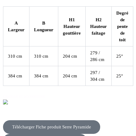
Degré
H1
H2
de
A
B
Hauteur
Hauteur
pente
Largeur
Longueur
gouttière
faîtage
de
toit
279 /
310 cm
310 cm
204 cm
25°
286 cm
297 /
384 cm
384 cm
204 cm
25°
304 cm
Options et accessoires
Télécharger Fiche produit Serre Pyramide